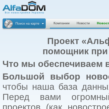
Альфадом. Все
новостройки
Компании
Новости
Новос
Поиск на карте
Украины
Проект
«Аль
помощник при 
Что мы обеспечиваем 
Большой выбор ново
чтобы наша база данны
Перед вами огромны
проектов (как новостр