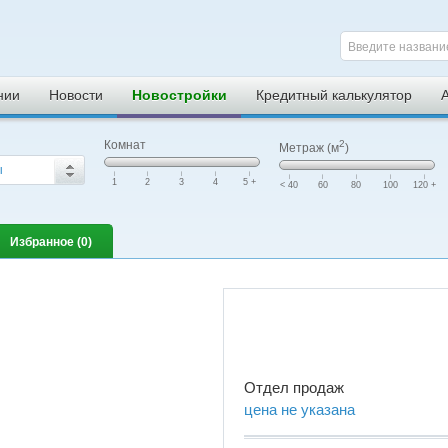
Введите названи
нии
Новости
Новостройки
Кредитный калькулятор
Комнат
2
Метраж (м
)
ы
|
|
|
|
|
|
|
|
|
|
1
2
3
4
5 +
< 40
60
80
100
120 +
Избранное (
0
)
Отдел продаж
цена не указана