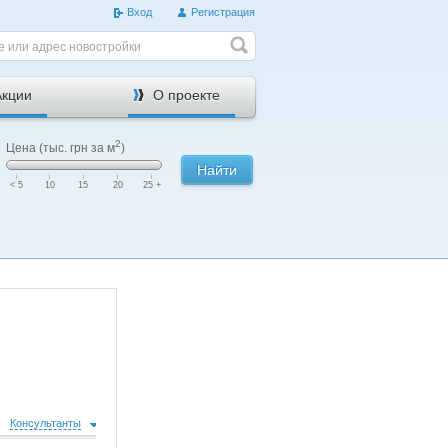
Вход
Регистрация
е или адрес новостройки
Акции
О проекте
2
Цена (тыс. грн за м
)
Найти
|
|
|
|
|
< 5
10
15
20
25 +
Консультанты