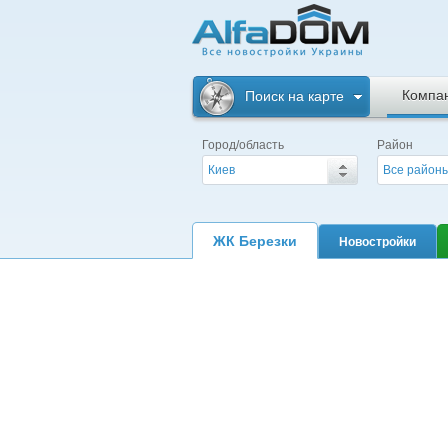
Альфадом. Все
новостройки
Компа
Поиск на карте
Украины
Город/область
Район
Киев
Все район
ЖК Березки
Новостройки