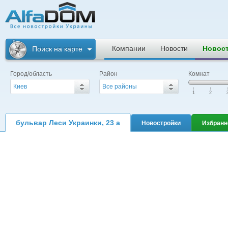
Альфадом. Все
новостройки
Компании
Новости
Новос
Поиск на карте
Украины
Город/область
Район
Комнат
Киев
Все районы
|
|
|
1
2
бульвар Леси Украинки, 23 а
Новостройки
Избранн