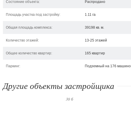
Состояние объекта:
Распродано
Площадь участка под застройку:
1.11 га
Общая площадь комплекса:
39198 кв. м.
Количество этажей:
13-25 этажей
Общее количество квартир:
165 квартир
Паркинг:
Подземный на 176 машино
Другие объекты застройщика
ул. Ковпака, 17
бульвар Леси Украинки, 23,
ул
30 б