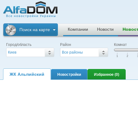
Альфадом. Все
новостройки
Компании
Новости
Новос
Поиск на карте
Украины
Город/область
Район
Комнат
Киев
Все районы
|
|
|
1
2
ЖК Альпийский
Новостройки
Избранное (
0
)