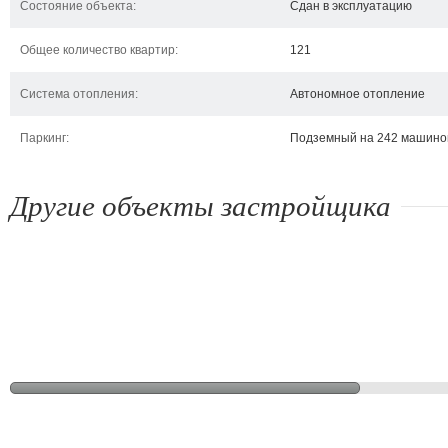
Состояние объекта:
Сдан в эксплуатацию
Общее количество квартир:
121
Система отопления:
Автономное отопление
Паркинг:
Подземный на 242 машино
Другие объекты застройщика
Кловский спуск, 7 а
Бехтеревский переулок, 14
Кл
Киев, Кловский спуск, 7 а
Киев, Бехтеревский
Кие
переулок, 14