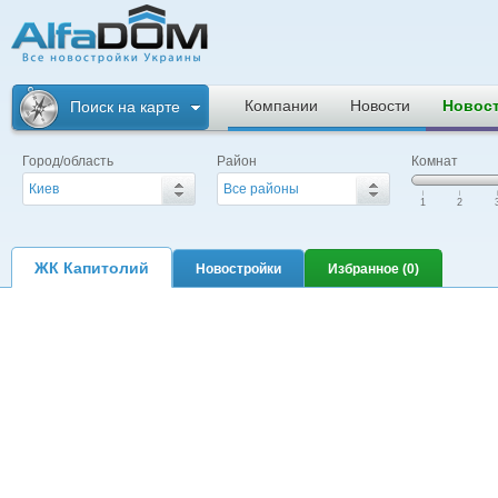
Альфадом. Все
новостройки
Компании
Новости
Новос
Поиск на карте
Украины
Город/область
Район
Комнат
Киев
Все районы
|
|
|
1
2
ЖК Капитолий
Новостройки
Избранное (
0
)