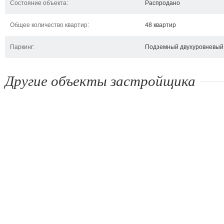
Состояние объекта:
Распродано
Общее количество квартир:
48 квартир
Паркинг:
Подземный двухуровневый
Другие объекты застройщика
ЖК Парус
ЖК Триумфальная арка
Ж
Киев, ул. Мельникова, 18
Киев, ул. Лютеранская,
Кие
а
10 а
Пет
Лас