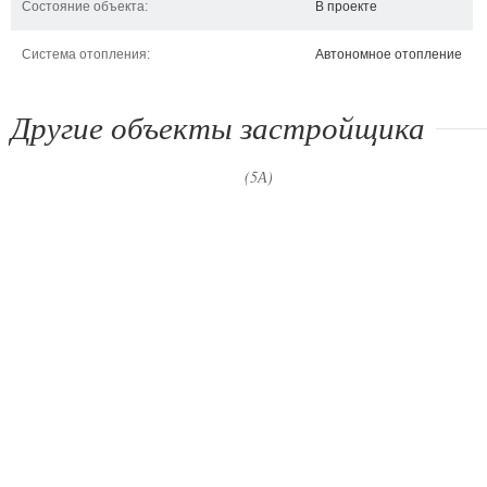
Состояние объекта:
В проекте
Система отопления:
Автономное отопление
Другие объекты застройщика
ЖК Островского, 40
ул. Михаила Майорова, 7
(5А)
Киев, ул. Николая
Киев, ул. Михаила
Островского, 40
Майорова, 7 (5А)