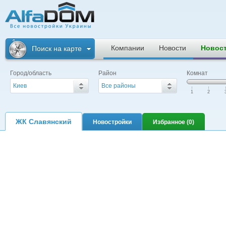
Альфадом. Все
новостройки
Компании
Новости
Новос
Поиск на карте
Украины
Город/область
Район
Комнат
Киев
Все районы
|
|
|
1
2
ЖК Славянский
Новостройки
Избранное (
0
)