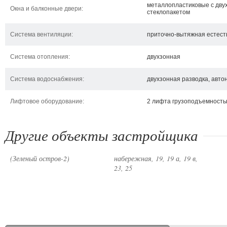
металлопластиковые с дву
Окна и балконные двери:
стеклопакетом
Система вентиляции:
приточно-вытяжная естест
Система отопления:
двухзонная
Система водоснабжения:
двухзонная разводка, авт
Лифтовое оборудование:
2 лифта грузоподъемностью 
Другие объекты застройщика
пр
ЖК Зелений острів-2
ул. Днепровская
(Зеленый остров-2)
набережная, 19, 19 а, 19 в,
23, 25
Киев,
ул. Днепровская
Кие