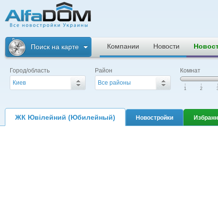
Альфадом. Все
новостройки
Компании
Новости
Новос
Поиск на карте
Украины
Город/область
Район
Комнат
Киев
Все районы
|
|
|
1
2
ЖК Ювілейний (Юбилейный)
Новостройки
Избранн