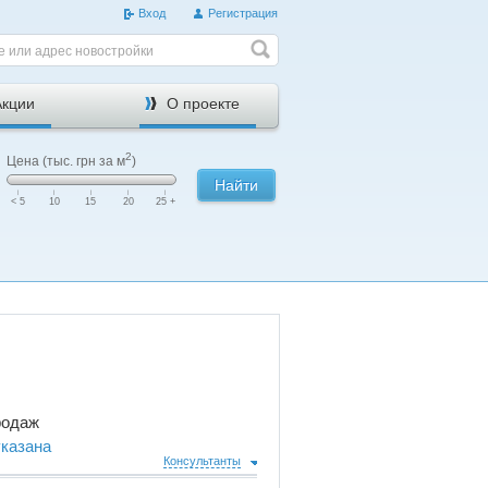
Вход
Регистрация
е или адрес новостройки
Акции
О проекте
2
Цена (тыс. грн за м
)
Найти
|
|
|
|
|
< 5
10
15
20
25 +
родаж
указана
Консультанты