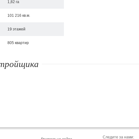
1,82 га
101 216 кв.м.
19 этажей
805 квартир
стройщика
аснова, 19
ул.Санаторная, 4
ЖК Васильк
л. Краснова, 19
Киев, ул.Санаторная, 4
Киев, пер. К
17/31а
Следите за нами: