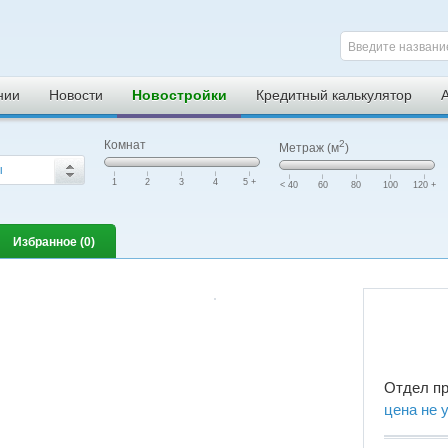
Введите названи
нии
Новости
Новостройки
Кредитный калькулятор
Комнат
2
Метраж (м
)
ы
|
|
|
|
|
|
|
|
|
|
1
2
3
4
5 +
< 40
60
80
100
120 +
Избранное (
0
)
Отдел п
цена не 