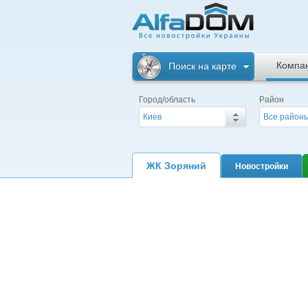
Альфадом. Все
новостройки
Компа
Поиск на карте
Украины
Город/область
Район
Киев
Все район
ЖК Зоряний
Новостройки