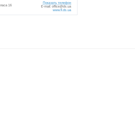
Показать телефон
оласа 16
E-mail:
office@ds.ua
www.fi.ds.ua