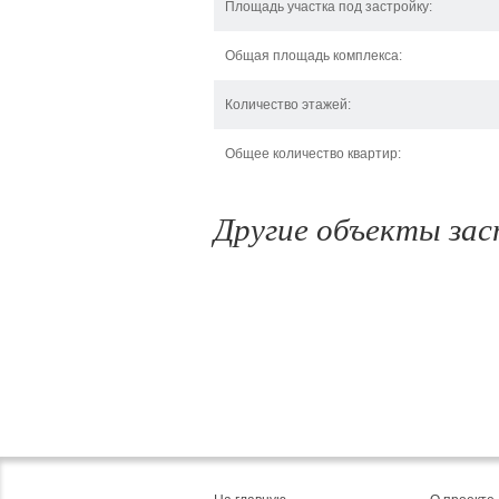
Площадь участка под застройку:
Общая площадь комплекса:
Количество этажей:
Общее количество квартир:
Другие объекты за
просп. Победы, 115А
ул. Кр
Киев, просп. Победы,
Киев, у
115А