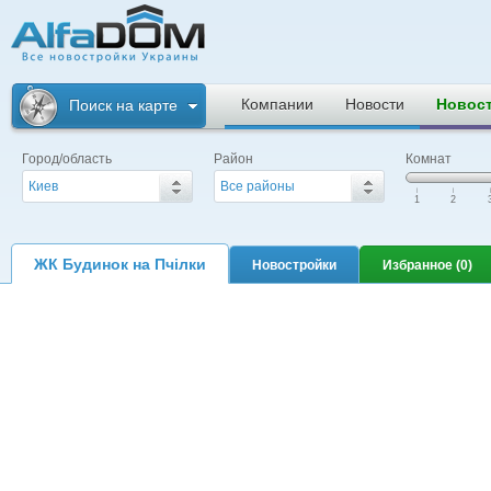
Альфадом. Все
новостройки
Компании
Новости
Новос
Поиск на карте
Украины
Город/область
Район
Комнат
Киев
Все районы
|
|
|
1
2
ЖК Будинок на Пчілки
Новостройки
Избранное (
0
)