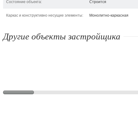
Состояние объекта:
Строится
Каркас и конструктивно несущие элементы:
Монолитно-каркасная
Другие объекты застройщика
ул. Белицкого/пер. Розовый
просп. Правды, 5
ул
Киев, ул. Белицкого, пер.
Киев, просп. Правды, 5
Кие
Розовый
114