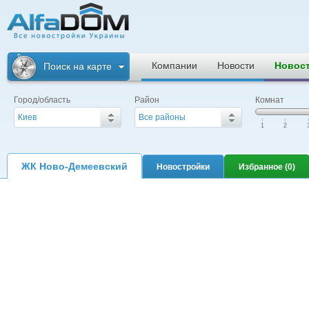
Альфадом. Все
новостройки
Компании
Новости
Новос
Поиск на карте
Украины
Город/область
Район
Комнат
Киев
Все районы
|
|
|
1
2
ЖК Ново-Демеевский
Новостройки
Избранное (
0
)