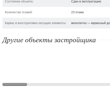
Состояние объекта:
Сдан в эксплуатацию
Количество этажей:
23 этажа
Каркас и конструктивно несущие элементы:
монолитно — каркасный д
Другие объекты застройщика
ул. Белицкого/пер. Розовый
просп. Правды, 5
ул
Киев, ул. Белицкого, пер.
Киев, просп. Правды, 5
Кие
Розовый
114