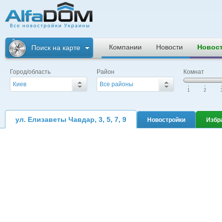
Альфадом. Все
новостройки
Компании
Новости
Новос
Поиск на карте
Украины
Город/область
Район
Комнат
Киев
Все районы
|
|
|
1
2
ул. Елизаветы Чавдар, 3, 5, 7, 9
Новостройки
Избр