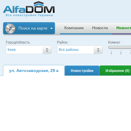
Альфадом. Все
новостройки
Компании
Новости
Новос
Поиск на карте
Украины
Город/область
Район
Комнат
Киев
Все районы
|
|
|
1
2
ул. Автозаводская, 29 а
Новостройки
Избранное (
0
)