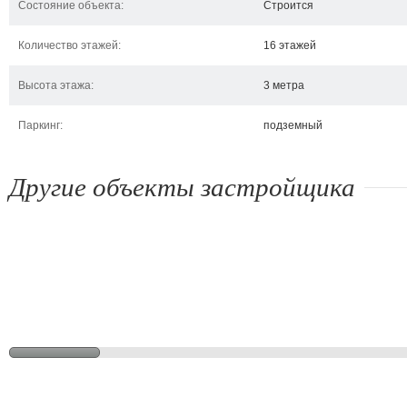
Состояние объекта:
Строится
Количество этажей:
16 этажей
Высота этажа:
3 метра
Паркинг:
подземный
Другие объекты застройщика
ул. Белицкого/пер. Розовый
просп. Правды, 5
ул
Киев, ул. Белицкого, пер.
Киев, просп. Правды, 5
Кие
Розовый
114