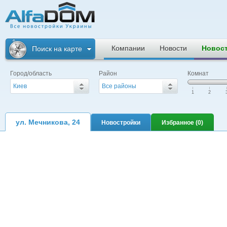
Альфадом. Все
новостройки
Компании
Новости
Новос
Поиск на карте
Украины
Город/область
Район
Комнат
Киев
Все районы
|
|
|
1
2
ул. Мечникова, 24
Новостройки
Избранное (
0
)