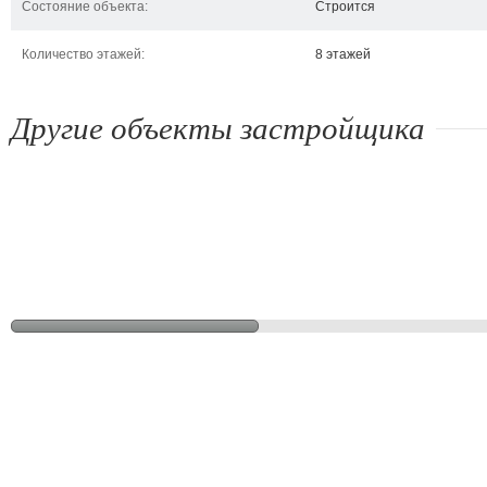
Состояние объекта:
Строится
Количество этажей:
8 этажей
Другие объекты застройщика
ЖК Суворов
ЖК Киевский
ул
Ирпень, ул. Суворова, 1
Ирпень, ул. Карла
Ирп
Маркса, 2/1