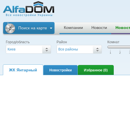
Альфадом. Все
новостройки
Компании
Новости
Новос
Поиск на карте
Украины
Город/область
Район
Комнат
Киев
Все районы
|
|
|
1
2
ЖК Янтарный
Новостройки
Избранное (
0
)