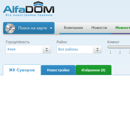
Альфадом. Все
новостройки
Компании
Новости
Новос
Поиск на карте
Украины
Город/область
Район
Комнат
Киев
Все районы
|
|
|
1
2
ЖК Суворов
Новостройки
Избранное (
0
)