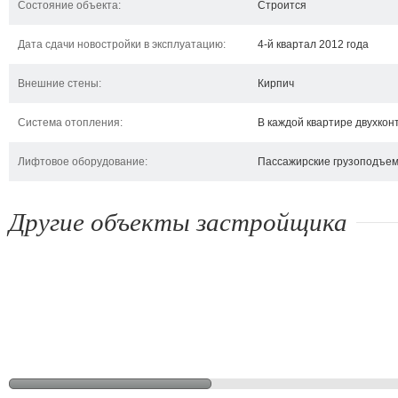
Состояние объекта:
Строится
Дата сдачи новостройки в эксплуатацию:
4-й квартал 2012 года
Внешние стены:
Кирпич
Система отопления:
В каждой квартире двухкон
Лифтовое оборудование:
Пассажирские грузоподъемн
Другие объекты застройщика
ЖК Киевский
ЖК Янтарный
ул
Ирпень, ул. Карла
Ирпень, ул. 3-
Ирп
Маркса, 2/1
Интернационала, 1 б