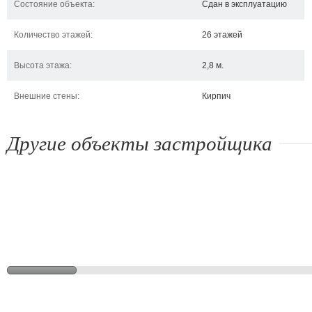
Состояние объекта:
Сдан в эксплуатацию
Количество этажей:
26 этажей
Высота этажа:
2,8 м.
Внешние стены:
Кирпич
Другие объекты застройщика
ул. Белицкого/пер. Розовый
просп. Правды, 5
ул
Киев, ул. Белицкого, пер.
Киев, просп. Правды, 5
Кие
Розовый
114