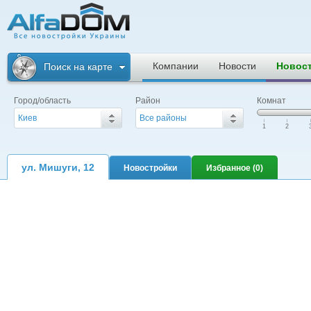
Альфадом. Все
новостройки
Компании
Новости
Новос
Поиск на карте
Украины
Город/область
Район
Комнат
Киев
Все районы
|
|
|
1
2
ул. Мишуги, 12
Новостройки
Избранное (
0
)