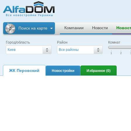
Альфадом. Все
новостройки
Компании
Новости
Новос
Поиск на карте
Украины
Город/область
Район
Комнат
Киев
Все районы
|
|
|
1
2
ЖК Перовский
Новостройки
Избранное (
0
)